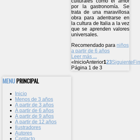
culturales como el amor
por la gastronomía. Se
trata de una maravillosa
obra para adentrarse en
la cultura de Italia a la vez
que se aprenden valores
universales.
Recomendado para
niños
a partir de 6 años
Leer más ...
«
Inicio
Anterior
1
2
3
Siguiente
Fin
Página 1 de 3
MENU
PRINCIPAL
Inicio
Menos de 3 años
A partir de 3 años
A partir de 6 años
A partir de 9 años
A partir de 12 años
Ilustradores
Autores
Contacto