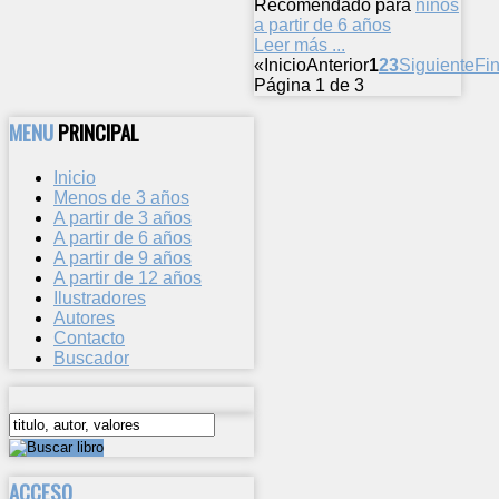
Recomendado para
niños
a partir de 6 años
Leer más ...
«
Inicio
Anterior
1
2
3
Siguiente
Fin
Página 1 de 3
MENU
PRINCIPAL
Inicio
Menos de 3 años
A partir de 3 años
A partir de 6 años
A partir de 9 años
A partir de 12 años
Ilustradores
Autores
Contacto
Buscador
ACCESO