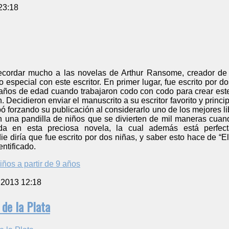
23:18
ecordar mucho a las novelas de Arthur Ransome, creador de 
o especial con este escritor. En primer lugar, fue escrito por
años de edad cuando trabajaron codo con codo para crear este
. Decidieron enviar el manuscrito a su escritor favorito y princi
forzando su publicación al considerarlo uno de los mejores lib
n una pandilla de niños que se divierten de mil maneras cuand
ida en esta preciosa novela, la cual además está perfect
 diría que fue escrito por dos niñas, y saber esto hace de “El
entificado.
iños a partir de 9 años
 2013 12:18
 de la Plata