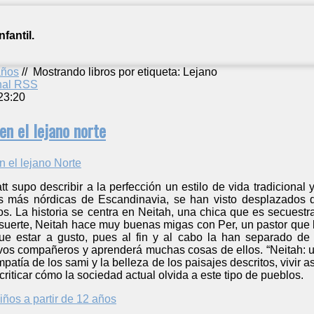
fantil.
años
//
Mostrando libros por etiqueta: Lejano
anal RSS
23:20
en el lejano norte
t supo describir a la perfección un estilo de vida tradicional
s más nórdicas de Escandinavia, se han visto desplazados d
. La historia se centra en Neitah, una chica que es secuestra
suerte, Neitah hace muy buenas migas con Per, un pastor que l
ue estar a gusto, pues al fin y al cabo la han separado de
s compañeros y aprenderá muchas cosas de ellos. “Neitah: una 
patía de los sami y la belleza de los paisajes descritos, vivir 
riticar cómo la sociedad actual olvida a este tipo de pueblos.
iños a partir de 12 años