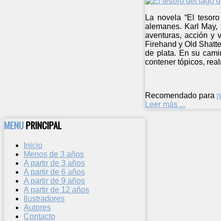
La novela “El tesoro
alemanes. Karl May, 
aventuras, acción y 
Firehand y Old Shatt
de plata. En su cami
contener tópicos, rea
Recomendado para
n
Leer más ...
MENU
PRINCIPAL
Inicio
Menos de 3 años
A partir de 3 años
A partir de 6 años
A partir de 9 años
A partir de 12 años
Ilustradores
Autores
Contacto