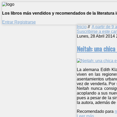
Los libros más vendidos y recomendados de la literatura in
Entrar
Registrarse
Inicio
//
A partir de 9 
Suscribirse a este c
Lunes, 28 Abril 2014 
Neitah: una chica 
La alemana Edith Klat
viven en las regione
asentamientos urbanos
vez de venderla. Por 
Neitah nunca consig
acoplando a sus nuevo
pues a pesar de la sim
la autora, además de c
Recomendado para
n
Leer más ...