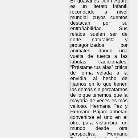
El guayanés John Agard
es un literato infantil
reconocido a nivel
mundial cuyos cuentos
destacan por su
entrañabilidad. Sus
relatos suelen ser de
corte naturalista y
protagonizados por
animales, dando una
vuelta de tuerca a las
fábulas tradicionales.
“Préstame tus alas” critica
de forma velada a la
envidia, al hecho de
fijarnos en lo que tienen
los demás sin percatarnos
de lo que tenemos, que la
mayoría de veces es más
valioso. Hermana Pez y
Hermano Pájaro anhelan
convertirse el uno en el
otro, para vislumbrar un
mundo desde otra
perspectiva. Hermano