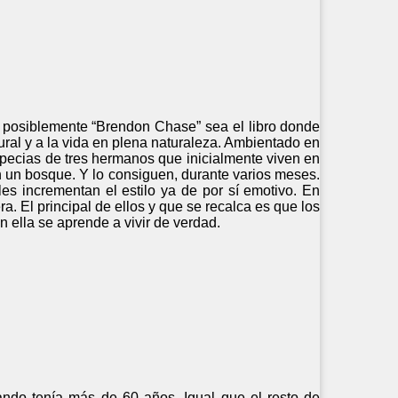
, posiblemente “Brendon Chase” sea el libro donde
ural y a la vida en plena naturaleza. Ambientado en
ipecias de tres hermanos que inicialmente viven en
 un bosque. Y lo consiguen, durante varios meses.
les incrementan el estilo ya de por sí emotivo. En
a. El principal de ellos y que se recalca es que los
ella se aprende a vivir de verdad.
uando tenía más de 60 años. Igual que el resto de