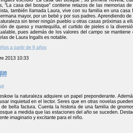
ls, “La casa del bosque” contiene retazos de las memorias de
gonista, también llamada Laura, vive con su familia en una ca
hermana mayor, por un bebé y por sus padres. Aprendiendo de t
aturaleza sin tener ningún pueblo u otras casas próximas a ell
ción de queso y mantequilla, el curtido de pieles o la divers
igualable, pues además de los valores del campo se mantiene 
las de Laura Ingalls es notable.
iños a partir de 9 años
re 2013 10:33
que
eskow la naturaleza adquiere un papel preponderante. Además,
usar inquietud en el lector. Seres que en otras novelas pueden
 de bella factura. Cuenta la historia de una familia de gnomo
bosque a medida que las estaciones del año se suceden. Destaca
nte imaginario y excitante para el niño.