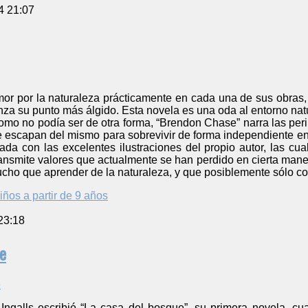
4 21:07
mor por la naturaleza prácticamente en cada una de sus obras
nza su punto más álgido. Esta novela es una oda al entorno nat
omo no podía ser de otra forma, “Brendon Chase” narra las per
e escapan del mismo para sobrevivir de forma independiente en
ada con las excelentes ilustraciones del propio autor, las cua
transmite valores que actualmente se han perdido en cierta maner
o que aprender de la naturaleza, y que posiblemente sólo con 
iños a partir de 9 años
23:18
e
 Ingalls escribió “La casa del bosque”, su primera novela, c