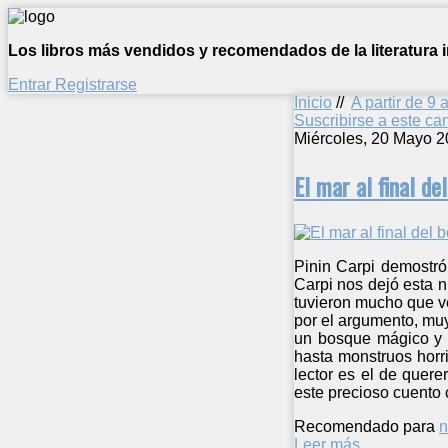
Los libros más vendidos y recomendados de la literatura in
Entrar
Registrarse
Inicio
//
A partir de 9 
Suscribirse a este c
Miércoles, 20 Mayo 2
El mar al final de
Pinin Carpi demostró 
Carpi nos dejó esta nu
tuvieron mucho que ve
por el argumento, muy
un bosque mágico y t
hasta monstruos horr
lector es el de quere
este precioso cuento
Recomendado para
n
Leer más ...