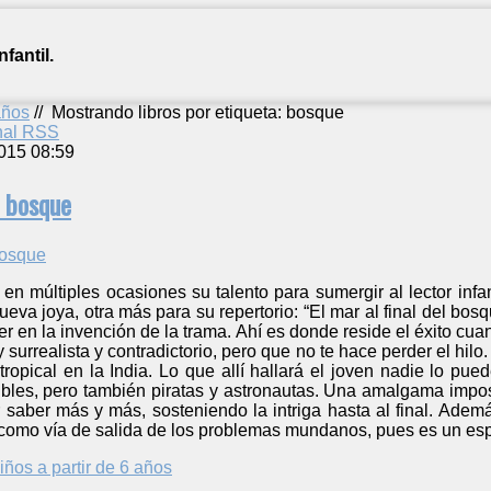
fantil.
años
//
Mostrando libros por etiqueta: bosque
anal RSS
015 08:59
l bosque
en múltiples ocasiones su talento para sumergir al lector infa
eva joya, otra más para su repertorio: “El mar al final del bosq
r en la invención de la trama. Ahí es donde reside el éxito cuan
 surrealista y contradictorio, pero que no te hace perder el hil
ropical en la India. Lo que allí hallará el joven nadie lo pu
ibles, pero también piratas y astronautas. Una amalgama impo
r saber más y más, sosteniendo la intriga hasta al final. Además
 como vía de salida de los problemas mundanos, pues es un esp
iños a partir de 6 años