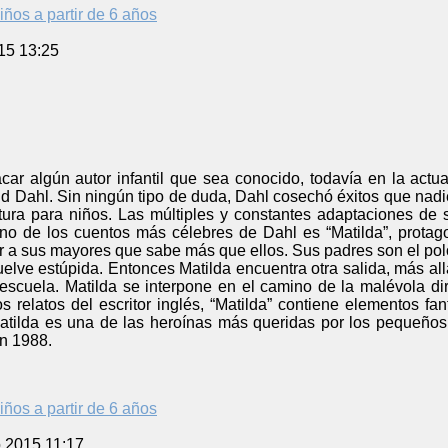
iños a partir de 6 años
15 13:25
car algún autor infantil que sea conocido, todavía en la actu
ld Dahl. Sin ningún tipo de duda, Dahl cosechó éxitos que nad
atura para niños. Las múltiples y constantes adaptaciones d
o de los cuentos más célebres de Dahl es “Matilda”, protago
 a sus mayores que sabe más que ellos. Sus padres son el polo 
elve estúpida. Entonces Matilda encuentra otra salida, más allá
escuela. Matilda se interpone en el camino de la malévola di
s relatos del escritor inglés, “Matilda” contiene elementos fa
Matilda es una de las heroínas más queridas por los pequeños
en 1988.
iños a partir de 6 años
o 2015 11:17