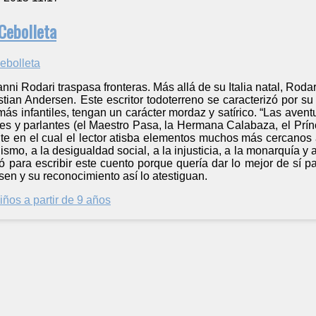
Cebolleta
ni Rodari traspasa fronteras. Más allá de su Italia natal, Rodar
ian Andersen. Este escritor todoterreno se caracterizó por su v
s más infantiles, tengan un carácter mordaz y satírico. “Las ave
es y parlantes (el Maestro Pasa, la Hermana Calabaza, el Prín
 en el cual el lector atisba elementos muchos más cercanos a 
alismo, a la desigualdad social, a la injusticia, a la monarquía y
ó para escribir este cuento porque quería dar lo mejor de sí par
en y su reconocimiento así lo atestiguan.
iños a partir de 9 años