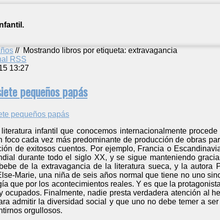
fantil.
años
//
Mostrando libros por etiqueta: extravagancia
anal RSS
15 13:27
siete pequeños papás
iteratura infantil que conocemos internacionalmente procede 
un foco cada vez más predominante de producción de obras par
ación de exitosos cuentos. Por ejemplo, Francia o Escandinavi
ndial durante todo el siglo XX, y se sigue manteniendo graci
bebe de la extravagancia de la literatura sueca, y la autor
lse-Marie, una niña de seis años normal que tiene no uno sino 
ía que por los acontecimientos reales. Y es que la protagonista
 ocupados. Finalmente, nadie presta verdadera atención al hech
ara admitir la diversidad social y que uno no debe temer a se
ntirnos orgullosos.