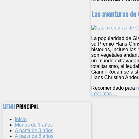
Las aventuras de 
La popularidad de Gian
su Premio Hans Christ
historias, incluso la
son vegetales andant
un mundo extravagante
totalitarismo, al feud
Gianni Rodari se aisl
Hans Christian Anders
Recomendado para
n
Leer más ...
MENU
PRINCIPAL
Inicio
Menos de 3 años
A partir de 3 años
A partir de 6 años