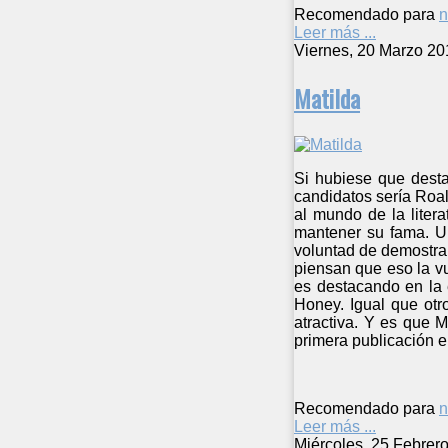
Recomendado para
n
Leer más ...
Viernes, 20 Marzo 20
Matilda
Si hubiese que desta
candidatos sería Roa
al mundo de la liter
mantener su fama. Un
voluntad de demostrar
piensan que eso la vu
es destacando en la 
Honey. Igual que otro
atractiva. Y es que 
primera publicación 
Recomendado para
n
Leer más ...
Miércoles, 25 Febrer