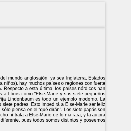
del mundo anglosajón, ya sea Inglaterra, Estados
a niños), hay muchos países o regiones con fuerte
a. Respecto a esta última, los países nórdicos han
as a libros como “Else-Marie y sus siete pequeños
a Pija Lindenbaum es todo un ejemplo moderno. La
siete padres. Esto impedirá a Else-Marie ser feliz
 sólo piensa en el “qué dirán”. Los siete papás son
o ni trata a Else-Marie de forma rara, y la autora
r diferente, pues todos somos distintos y poseemos