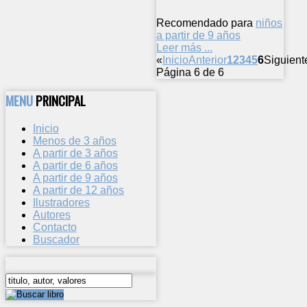
Recomendado para
niños
a partir de 9 años
Leer más ...
«
Inicio
Anterior
1
2
3
4
5
6
Siguient
Página 6 de 6
MENU
PRINCIPAL
Inicio
Menos de 3 años
A partir de 3 años
A partir de 6 años
A partir de 9 años
A partir de 12 años
Ilustradores
Autores
Contacto
Buscador