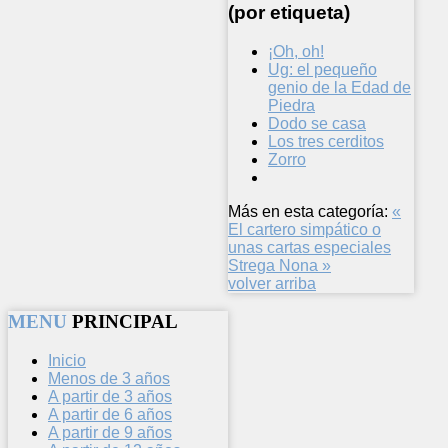
(por etiqueta)
¡Oh, oh!
Ug: el pequeño
genio de la Edad de
Piedra
Dodo se casa
Los tres cerditos
Zorro
Más en esta categoría:
«
El cartero simpático o
unas cartas especiales
Strega Nona »
volver arriba
MENU
PRINCIPAL
Inicio
Menos de 3 años
A partir de 3 años
A partir de 6 años
A partir de 9 años