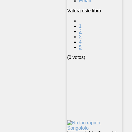
Email
Valora este libro
1
2
3
4
5
(0 votos)