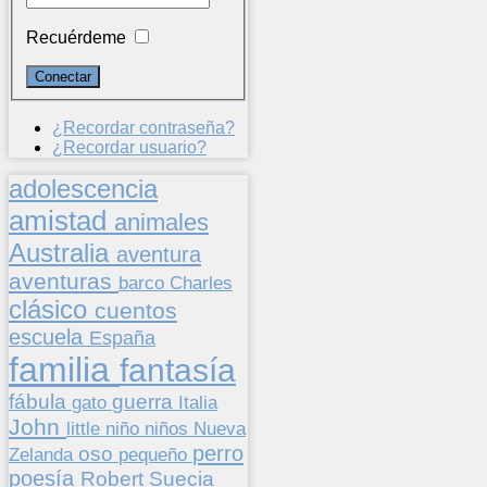
Recuérdeme
¿Recordar contraseña?
¿Recordar usuario?
adolescencia
amistad
animales
Australia
aventura
aventuras
barco
Charles
clásico
cuentos
escuela
España
familia
fantasía
fábula
guerra
gato
Italia
John
niños
little
niño
Nueva
perro
oso
pequeño
Zelanda
poesía
Suecia
Robert