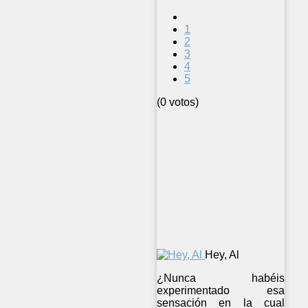
1
2
3
4
5
(0 votos)
Hey, Al
¿Nunca habéis
experimentado esa
sensación en la cual