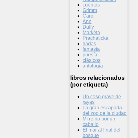
cuentos
Grimm
Carol
Ann
Duffy
Markéta
Prachatická
hadas
fantasía
poesía
clásicos
antología
libros relacionados
(por etiqueta)
Un caso grave de
rayas
La gran escapada
del zoo de la ciudad
Mi reino por un
caballo
El mar al final del
bosque