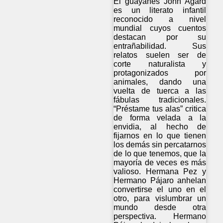
El guayanés John Agard
es un literato infantil
reconocido a nivel
mundial cuyos cuentos
destacan por su
entrañabilidad. Sus
relatos suelen ser de
corte naturalista y
protagonizados por
animales, dando una
vuelta de tuerca a las
fábulas tradicionales.
“Préstame tus alas” critica
de forma velada a la
envidia, al hecho de
fijarnos en lo que tienen
los demás sin percatarnos
de lo que tenemos, que la
mayoría de veces es más
valioso. Hermana Pez y
Hermano Pájaro anhelan
convertirse el uno en el
otro, para vislumbrar un
mundo desde otra
perspectiva. Hermano