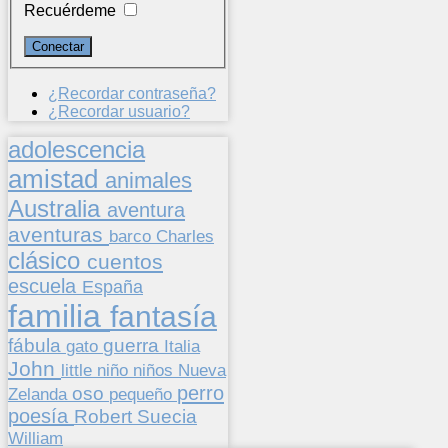
Recuérdeme
¿Recordar contraseña?
¿Recordar usuario?
adolescencia
amistad
animales
Australia
aventura
aventuras
barco
Charles
clásico
cuentos
escuela
España
familia
fantasía
fábula
guerra
gato
Italia
John
niños
little
niño
Nueva
perro
oso
pequeño
Zelanda
poesía
Suecia
Robert
William