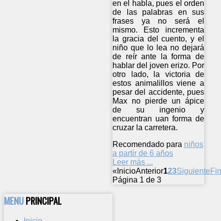
en el habla, pues el orden
de las palabras en sus
frases ya no será el
mismo. Esto incrementa
la gracia del cuento, y el
niño que lo lea no dejará
de reír ante la forma de
hablar del joven erizo. Por
otro lado, la victoria de
estos animalillos viene a
pesar del accidente, pues
Max no pierde un ápice
de su ingenio y
encuentran uan forma de
cruzar la carretera.
Recomendado para
niños
a partir de 6 años
Leer más ...
«
Inicio
Anterior
1
2
3
Siguiente
Fin
Página 1 de 3
MENU
PRINCIPAL
Inicio