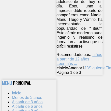
adolescente de hoy en
día. Esto, junto al
imprescindible reparto de
compañeros como Nadia,
Manu, Hugo y Vómito, ha
incrementado la
popularidad de “Titeuf”.
Este cómic moderno aúna
ingenio y realismo de
forma tan atractiva que es
difícil resistirse.
Recomendado para
niños
a partir de 12 años
Leer más ...
«
Inicio
Anterior
1
2
3
Siguiente
Fin
Página 1 de 3
MENU
PRINCIPAL
Inicio
Menos de 3 años
A partir de 3 años
A partir de 6 años
A partir de 9 años