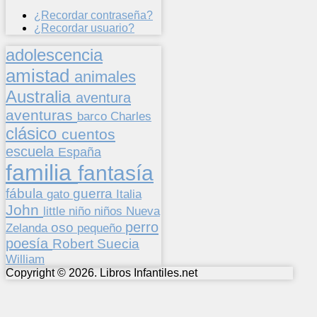
¿Recordar contraseña?
¿Recordar usuario?
adolescencia
amistad
animales
Australia
aventura
aventuras
barco
Charles
clásico
cuentos
escuela
España
familia
fantasía
fábula
guerra
gato
Italia
John
niños
little
niño
Nueva
perro
oso
pequeño
Zelanda
poesía
Suecia
Robert
William
Copyright © 2026. Libros Infantiles.net