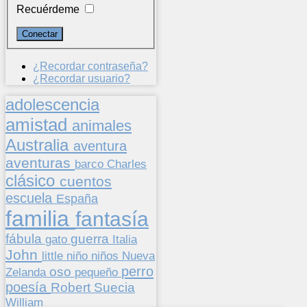
Recuérdeme
¿Recordar contraseña?
¿Recordar usuario?
adolescencia
amistad
animales
Australia
aventura
aventuras
barco
Charles
clásico
cuentos
escuela
España
familia
fantasía
fábula
guerra
gato
Italia
John
niños
little
niño
Nueva
perro
oso
pequeño
Zelanda
poesía
Suecia
Robert
William