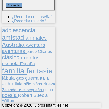
¿Recordar contraseña?
¿Recordar usuario?
adolescencia
amistad
animales
Australia
aventura
aventuras
barco
Charles
clásico
cuentos
escuela
España
familia
fantasía
fábula
guerra
gato
Italia
John
niños
little
niño
Nueva
perro
oso
pequeño
Zelanda
poesía
Suecia
Robert
William
Copyright © 2026. Libros Infantiles.net