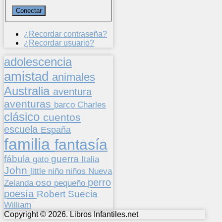
¿Recordar contraseña?
¿Recordar usuario?
adolescencia
amistad
animales
Australia
aventura
aventuras
barco
Charles
clásico
cuentos
escuela
España
familia
fantasía
fábula
guerra
gato
Italia
John
niños
little
niño
Nueva
perro
oso
pequeño
Zelanda
poesía
Suecia
Robert
William
Copyright © 2026. Libros Infantiles.net