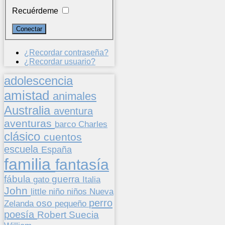
Recuérdeme
¿Recordar contraseña?
¿Recordar usuario?
adolescencia
amistad
animales
Australia
aventura
aventuras
barco
Charles
clásico
cuentos
escuela
España
familia
fantasía
fábula
guerra
gato
Italia
John
niños
little
niño
Nueva
perro
oso
pequeño
Zelanda
poesía
Suecia
Robert