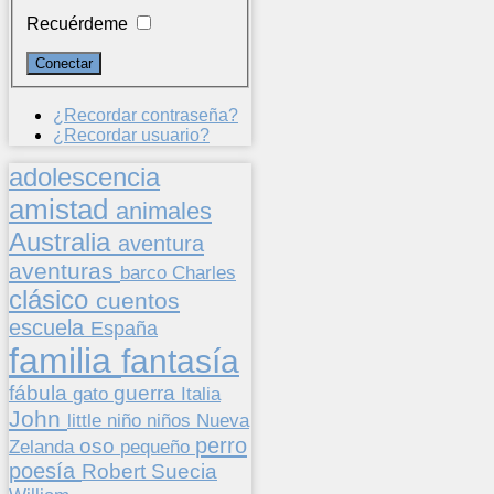
Recuérdeme
¿Recordar contraseña?
¿Recordar usuario?
adolescencia
amistad
animales
Australia
aventura
aventuras
barco
Charles
clásico
cuentos
escuela
España
familia
fantasía
fábula
guerra
gato
Italia
John
niños
little
niño
Nueva
perro
oso
pequeño
Zelanda
poesía
Suecia
Robert