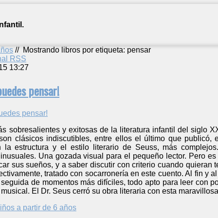
fantil.
años
//
Mostrando libros por etiqueta: pensar
anal RSS
15 13:27
puedes pensar!
s sobresalientes y exitosas de la literatura infantil del siglo 
son clásicos indiscutibles, entre ellos el último que publicó
la estructura y el estilo literario de Seuss, más complejos
inusuales. Una gozada visual para el pequeño lector. Pero es 
car sus sueños, y a saber discutir con criterio cuando quieran t
ectivamente, tratado con socarronería en este cuento. Al fin y a
z seguida de momentos más difíciles, todo apto para leer con 
 musical. El Dr. Seus cerró su obra literaria con esta maravillos
iños a partir de 6 años