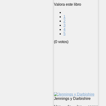
Valora este libro
1
2
3
4
5
(0 votos)
Jennings y Darbishire