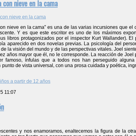
a con nieve en la cama
con nieve en la cama” es una de las varias incursiones que el
lescente. Y es que este escritor es uno de los máximos exp
s libros protagonizados por el inspector Kurt Wallander). El 
bía aparecido en dos novelas previas. La psicología del perso
de la visión del mundo y de las perspectivas vitales. Joel sien
iez años mayor que él, no le corresponde. La reacción de Joel
ser famoso, ínfulas que a todos nos han perseguido alguna
n punto de vista universal, con una prosa cuidada y poética, 
iños a partir de 12 años
5 11:07
ón
centes y nos enamoramos, enaltecemos la figura de la otra