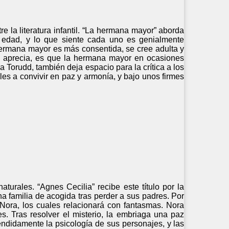
e la literatura infantil. “La hermana mayor” aborda
e edad, y lo que siente cada uno es genialmente
hermana mayor es más consentida, se cree adulta y
én aprecia, es que la hermana mayor en ocasiones
a Torudd, también deja espacio para la crítica a los
es a convivir en paz y armonía, y bajo unos firmes
urales. “Agnes Cecilia” recibe este título por la
a familia de acogida tras perder a sus padres. Por
Nora, los cuales relacionará con fantasmas. Nora
. Tras resolver el misterio, la embriaga una paz
léndidamente la psicología de sus personajes, y las