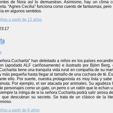
ntos de Nora así lo demuestran. Asimismo, hay un clima co
erta. “Agnes Cecilia” funciona como cuento de fantasmas, pero 
ia en algunos sentidos.
iños a partir de 12 años
23:17
ta
 señora Cucharita” han deleitado a niños en los países escand
en (apodado ALF cariñosamente) e ilustrado por Björn Berg,
Cucharita tiene una tranquila vida rural en compañía de su mar
 más pequeña hasta llegar al tamaño de una cuchara de té. Est
nte ello. Por suerte, nuestra protagonista es muy lista y sab
nuta. Por ejemplo, el ser atacada por animales. Su agudeza le
de personajes como un gato, un perro o un ratón que le echan 
siempre la intriga de si la señora Cucharita podrá salir airosa 
a que descubran su secreto. Se trata de un clásico de la lite
enioso.
iños a partir de 6 años