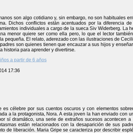
anos son algo cotidiano y, sin embargo, no son habituales entr
ma. Dichos conflictos están acentuados por la diferencia d
samientos individuales a cargo de la sueca Siv Widerberg. La 
na menor quiere ser como ella pero, lo que el lector tambi
la pequeña. El relato, aderezado con las ilustraciones de Cecili
 padres son quienes tienen que encauzar a sus hijos y enseñarl
a historia para aprender y divertirse.
iños a partir de 6 años
014 17:36
 es célebre por sus cuentos oscuros y con elementos sobrenat
a a la protagonista, Nora. A esta joven la han enviado con un
por sí dramático, una serie de extraños sucesos acontecen a 
ntasmas están relacionados con la desaparición de sus padres
ento de liberación. Maria Gripe se caracteriza por describir esp