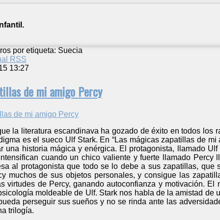
fantil.
ros por etiqueta: Suecia
anal RSS
15 13:27
illas de mi amigo Percy
e la literatura escandinava ha gozado de éxito en todos los ra
digma es el sueco Ulf Stark. En “Las mágicas zapatillas de mi 
 una historia mágica y enérgica. El protagonista, llamado Ulf
ntensifican cuando un chico valiente y fuerte llamado Percy l
esa al protagonista que todo se lo debe a sus zapatillas, que
rcy muchos de sus objetos personales, y consigue las zapatill
as virtudes de Percy, ganando autoconfianza y motivación. El n
 psicología moldeable de Ulf. Stark nos habla de la amistad de 
pueda perseguir sus sueños y no se rinda ante las adversidade
a trilogía.