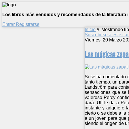
Los libros más vendidos y recomendados de la literatura in
Entrar
Registrarse
Inicio
//
Mostrando lib
Suscribirse a este c
Viernes, 20 Marzo 20
Las mágicas zapat
Si se ha comentado qu
tanto tiempo, un para
Landström para contar
sensaciones que se i
valeroso Percy confi
dará. Ulf le da a Pe
instante y adquiere l
cierto o se debe a la
a un joven para que 
siendo el origen de un