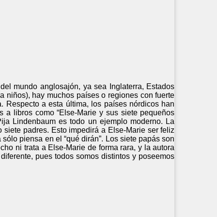
del mundo anglosajón, ya sea Inglaterra, Estados
a niños), hay muchos países o regiones con fuerte
a. Respecto a esta última, los países nórdicos han
as a libros como “Else-Marie y sus siete pequeños
a Pija Lindenbaum es todo un ejemplo moderno. La
siete padres. Esto impedirá a Else-Marie ser feliz
 sólo piensa en el “qué dirán”. Los siete papás son
o ni trata a Else-Marie de forma rara, y la autora
r diferente, pues todos somos distintos y poseemos