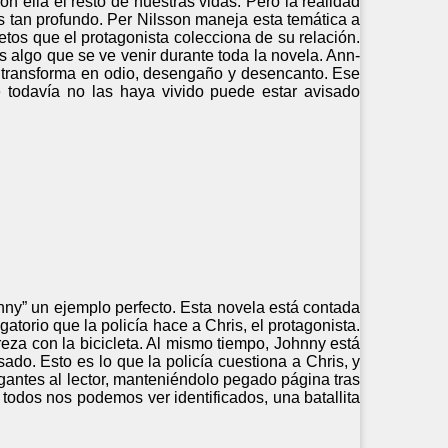
n ella el resto de nuestras vidas. Pero la realidad
es tan profundo. Per Nilsson maneja esta temática a
etos que el protagonista colecciona de su relación.
es algo que se ve venir durante toda la novela. Ann-
se transforma en odio, desengaño y desencanto. Ese
 todavía no las haya vivido puede estar avisado
hnny” un ejemplo perfecto. Esta novela está contada
atorio que la policía hace a Chris, el protagonista.
reza con la bicicleta. Al mismo tiempo, Johnny está
do. Esto es lo que la policía cuestiona a Chris, y
rogantes al lector, manteniéndolo pegado página tras
 todos nos podemos ver identificados, una batallita