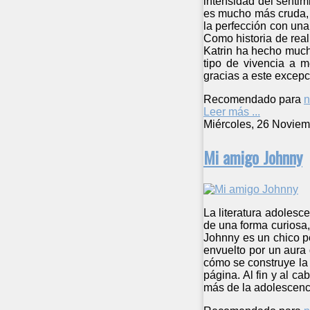
intensidad del sentim
es mucho más cruda, y
la perfección con una
Como historia de reali
Katrin ha hecho much
tipo de vivencia a 
gracias a este excepc
Recomendado para
n
Leer más ...
Miércoles, 26 Noviem
Mi amigo Johnny
La literatura adolesc
de una forma curiosa, 
Johnny es un chico pe
envuelto por un aura 
cómo se construye la h
página. Al fin y al c
más de la adolescenc