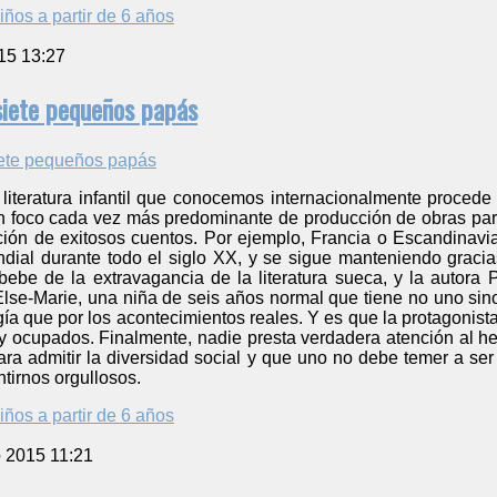
iños a partir de 6 años
15 13:27
siete pequeños papás
iteratura infantil que conocemos internacionalmente procede 
un foco cada vez más predominante de producción de obras par
ación de exitosos cuentos. Por ejemplo, Francia o Escandinavi
ndial durante todo el siglo XX, y se sigue manteniendo graci
bebe de la extravagancia de la literatura sueca, y la autor
lse-Marie, una niña de seis años normal que tiene no uno sino 
ía que por los acontecimientos reales. Y es que la protagonista
 ocupados. Finalmente, nadie presta verdadera atención al hech
ara admitir la diversidad social y que uno no debe temer a se
ntirnos orgullosos.
iños a partir de 6 años
o 2015 11:21