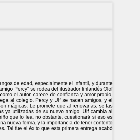
ngos de edad, especialmente el infantil, y durante
amigo Percy” se rodea del ilustrador finlandés Olof
 como el autor, carece de confianza y amor propio,
lega al colegio. Percy y Ulf se hacen amigos, y el
 son mágicas. Le promete que al renovarlas, se las
as ya utilizadas de su nuevo amigo. Ulf cambia al
iño que lo lea, no obstante, cuestionará si eso es
una nueva forma, y la importancia de tener contento
s. Tal fue el éxito que esta primera entrega acabó