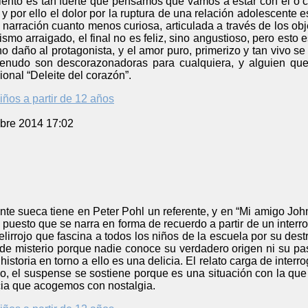
iento es tan fuerte que pensamos que vamos a estar con él o co
 por ello el dolor por la ruptura de una relación adolescente 
 narración cuanto menos curiosa, articulada a través de los obj
smo arraigado, el final no es feliz, sino angustioso, pero esto 
o daño al protagonista, y el amor puro, primerizo y tan vivo 
menudo son descorazonadoras para cualquiera, y alguien que
ional “Deleite del corazón”.
iños a partir de 12 años
bre 2014 17:02
ente sueca tiene en Peter Pohl un referente, y en “Mi amigo Jo
puesto que se narra en forma de recuerdo a partir de un interrog
lirrojo que fascina a todos los niños de la escuela por su dest
de misterio porque nadie conoce su verdadero origen ni su pasa
istoria en torno a ello es una delicia. El relato carga de inter
abo, el suspense se sostiene porque es una situación con la que
ia que acogemos con nostalgia.