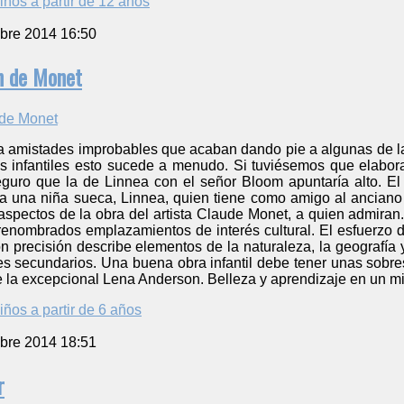
iños a partir de 12 años
bre 2014 16:50
ín de Monet
ura amistades improbables que acaban dando pie a algunas de la
os infantiles esto sucede a menudo. Si tuviésemos que elabora
uro que la de Linnea con el señor Bloom apuntaría alto. El c
a una niña sueca, Linnea, quien tiene como amigo al ancian
aspectos de la obra del artista Claude Monet, a quien admiran.
 renombrados emplazamientos de interés cultural. El esfuerzo d
on precisión describe elementos de la naturaleza, la geografía y
s secundarios. Una buena obra infantil debe tener unas sobres
 la excepcional Lena Anderson. Belleza y aprendizaje en un mi
iños a partir de 6 años
bre 2014 18:51
r