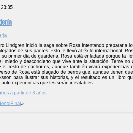
 23:35
dería
ro Lindgren inició la saga sobre Rosa intentando preparar a l
 alejados de sus padres. Esto le llevó al éxito internacional. R
 su primer día de guardería. Rosa está enfadada porque la lle
el miedo y desconcierto que vive ante la situación. Teme no 
el resto de cachorros, aunque también vivirá experiencias c
universo de Rosa está plagado de perros que, aunque tienen du
ksson para ilustrar sus historias, y el resultado es un libr
 ante experiencias que les serán inevitables.
iños a partir de 3 años
iente
Final
»