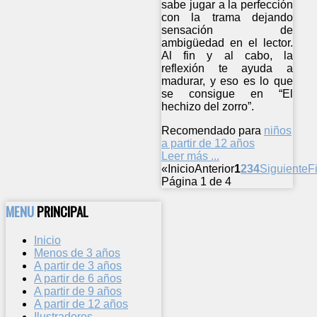
sabe jugar a la perfección
con la trama dejando
sensación de
ambigüedad en el lector.
Al fin y al cabo, la
reflexión te ayuda a
madurar, y eso es lo que
se consigue en “El
hechizo del zorro”.
Recomendado para
niños
a partir de 12 años
Leer más ...
«
Inicio
Anterior
1
2
3
4
Siguiente
F
Página 1 de 4
MENU
PRINCIPAL
Inicio
Menos de 3 años
A partir de 3 años
A partir de 6 años
A partir de 9 años
A partir de 12 años
Ilustradores