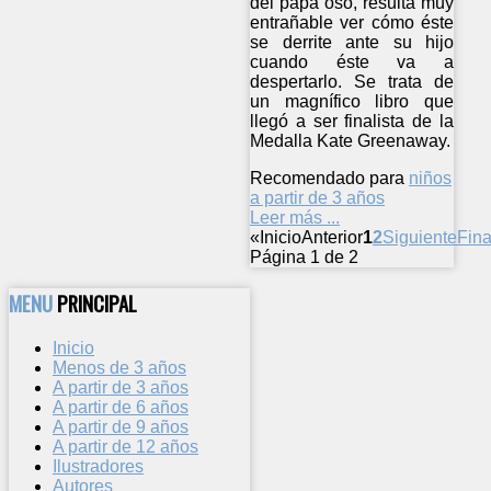
del papá oso, resulta muy
entrañable ver cómo éste
se derrite ante su hijo
cuando éste va a
despertarlo. Se trata de
un magnífico libro que
llegó a ser finalista de la
Medalla Kate Greenaway.
Recomendado para
niños
a partir de 3 años
Leer más ...
«
Inicio
Anterior
1
2
Siguiente
Fina
Página 1 de 2
MENU
PRINCIPAL
Inicio
Menos de 3 años
A partir de 3 años
A partir de 6 años
A partir de 9 años
A partir de 12 años
Ilustradores
Autores