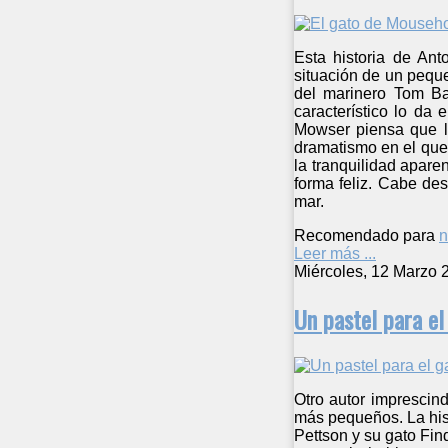
Esta historia de Ant
situación de un peque
del marinero Tom B
característico lo da
Mowser piensa que la
dramatismo en el que 
la tranquilidad apare
forma feliz. Cabe des
mar.
Recomendado para
n
Leer más ...
Miércoles, 12 Marzo 
Un pastel para el
Otro autor imprescind
más pequeños. La hist
Pettson y su gato Fi