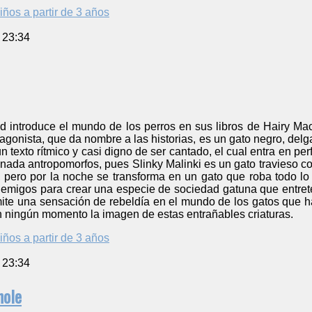
iños a partir de 3 años
 23:34
 introduce el mundo de los perros en sus libros de Hairy Macl
otagonista, que da nombre a las historias, es un gato negro, del
n texto rítmico y casi digno de ser cantado, el cual entra en pe
ada antropomorfos, pues Slinky Malinki es un gato travieso co
 pero por la noche se transforma en un gato que roba todo lo 
emigos para crear una especie de sociedad gatuna que entret
smite una sensación de rebeldía en el mundo de los gatos que h
n ningún momento la imagen de estas entrañables criaturas.
iños a partir de 3 años
 23:34
hole