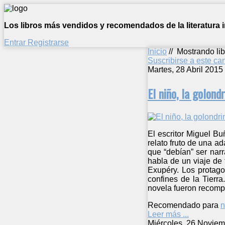
Los libros más vendidos y recomendados de la literatura in
Entrar
Registrarse
Inicio
//
Mostrando lib
Suscribirse a este c
Martes, 28 Abril 2015
El niño, la golond
El escritor Miguel Bu
relato fruto de una a
que “debían” ser nar
habla de un viaje de 
Exupéry. Los protago
confines de la Tierr
novela fueron recomp
Recomendado para
n
Leer más ...
Miércoles, 26 Noviem