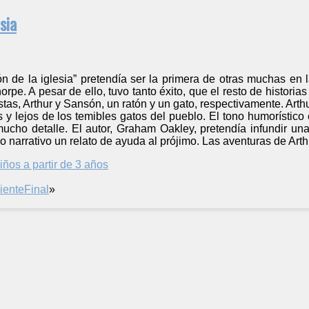
sia
tón de la iglesia” pretendía ser la primera de otras muchas e
ehorpe. A pesar de ello, tuvo tanto éxito, que el resto de historia
as, Arthur y Sansón, un ratón y un gato, respectivamente. Arthur
s y lejos de los temibles gatos del pueblo. El tono humorístico 
mucho detalle. El autor, Graham Oakley, pretendía infundir u
lo narrativo un relato de ayuda al prójimo. Las aventuras de Ar
iños a partir de 3 años
iente
Final
»