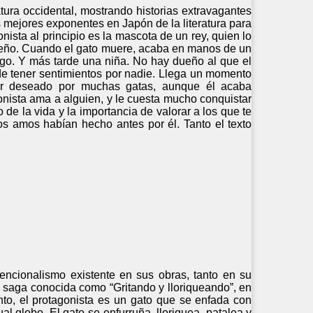
atura occidental, mostrando historias extravagantes
s mejores exponentes en Japón de la literatura para
onista al principio es la mascota de un rey, quien lo
dueño. Cuando el gato muere, acaba en manos de un
ago. Y más tarde una niña. No hay dueño al que el
 de tener sentimientos por nadie. Llega un momento
ser deseado por muchas gatas, aunque él acaba
nista ama a alguien, y le cuesta mucho conquistar
o de la vida y la importancia de valorar a los que te
os amos habían hecho antes por él. Tanto el texto
encionalismo existente en sus obras, tanto en su
a saga conocida como “Gritando y lloriqueando”, en
nto, el protagonista es un gato que se enfada con
l globo. El gato se enfurruña, lloriquea, patalea y