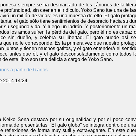
l japonesa siempre se ha desmarcado de los cánones de la liter
de profundidad, sin caer en el ridículo. Yoko Sano fue una de la
vivió un millón de vidas” es una muestra de ello. El gato protag
tante, el gato sólo tiene sentimientos de desprecio hacia su 
tar su segunda vida. Y luego un ladrón. Y posteriomente un m
Todos los amos sufren la pérdida del gato, pero él no es capaz
ce sin dueño, y celebra su libertad. El gato puede así 
que no le corresponde. Es la primera vez que nuestro protago
ban juntos y tienen muchos gatitos, y el gato entenderá el sentid
llece antes que él, y el gato desconsoladamente como todos l
s de este libro son una delicia a cargo de Yoko Sano.
iños a partir de 6 años
e 2014 14:24
a Keiko Sena destaca por su originalidad y por el poco conv
forma de presentarlas. “El gato globo” se integra dentro de un
ce reflexiones de forma muy sutil y extravagante. En este cue
do esto sucede se le hincha la cabeza y se empieza a elevar cua