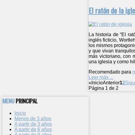
El ratón de la igle
La historia de “El ra
inglés ficticio, Wortl
los mismos protagonist
y que vivan tranquilo
más victoriano, con 
una iglesia y como hi
Recomendado para
n
Leer más ...
«
Inicio
Anterior
1
2
Sigu
Página 1 de 2
MENU
PRINCIPAL
Inicio
Menos de 3 años
A partir de 3 años
A partir de 6 años
A partir de 9 años