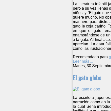
La literatura infanti
pero a su vez llenas 
niños, y “El gato que 
quiere mucho. No obs
marinero para disfru
gato le coja cariño. 
en que el gato rena
enamorándose de una 
a la gata. Al final ac
aprecian. La gata fa
como las ilustracione
Recomendado para
n
Leer más ...
Martes, 30 Septiembr
El gato globo
La escritora japones
narración como en la 
la cual Sena introdu
facilidad, y que cuan