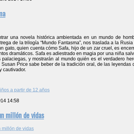
ma
ntrar una novela histórica ambientada en un mundo de homb
trega de la trilogía “Mundo Fantasma”, nos traslada a la Rusia
un gato, quien cuenta cómo Safa, hijo de un zar cruel, es encerr
tos dramáticos. Safa es adiestrado en magia por una niña salv
as palaciegas, y mostrarán al mundo quién es el verdadero he
e Susan Price sabe beber de la tradición oral, de las leyendas d
y cautivador.
iños a partir de 12 años
014 14:58
un millón de vidas