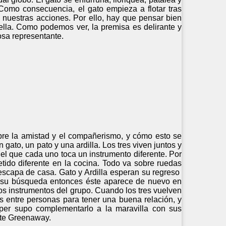
Como consecuencia, el gato empieza a flotar tras
nuestras acciones. Por ello, hay que pensar bien
la. Como podemos ver, la premisa es delirante y
osa representante.
bre la amistad y el compañerismo, y cómo esto se
gato, un pato y una ardilla. Los tres viven juntos y
el que cada uno toca un instrumento diferente. Por
tido diferente en la cocina. Todo va sobre ruedas
 escapa de casa. Gato y Ardilla esperan su regreso
r su búsqueda entonces éste aparece de nuevo en
los instrumentos del grupo. Cuando los tres vuelven
ias entre personas para tener una buena relación, y
per supo complementarlo a la maravilla con sus
ate Greenaway.