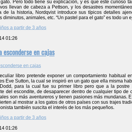
 gato. Pero todo tiene su explicación, y es que este curioso 
ivos llevan de cabeza a Pettson, y los desastres momentáneos
 de la historia, Nordqvist introduce sus típicos detalles aje
 diminutos, animales, etc. “Un pastel para el gato” es todo un ej
iños a partir de 3 años
14 01:26
a esconderse en cajas
peculiar libro pretende exponer un comportamiento habitual
es Eve Sutton, la cual se inspiró en un gato que ella misma habí
Dodd, para la cual fue su primer libro pero que a la postre 
te del escondite, de desaparecer dentro de cualquier tipo de 
uales son más aventureros y tienen pasiones más mundanas. El
vierten al mostrar a los gatos de otros países con sus trajes trad
onista también suscita el interés de los más pequeños.
iños a partir de 3 años
14 01:26