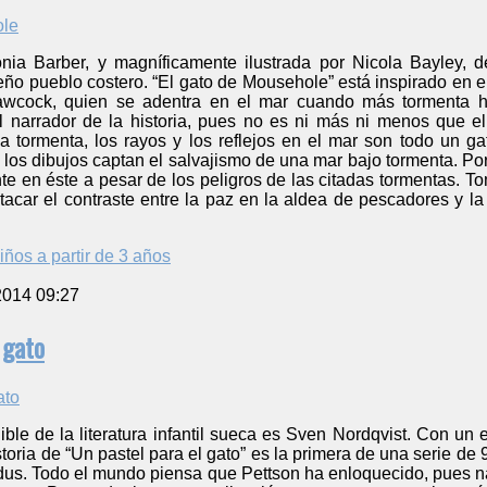
onia Barber, y magníficamente ilustrada por Nicola Bayley, d
ño pueblo costero. “El gato de Mousehole” está inspirado en el
awcock, quien se adentra en el mar cuando más tormenta 
 el narrador de la historia, pues no es ni más ni menos qu
 tormenta, los rayos y los reflejos en el mar son todo un 
los dibujos captan el salvajismo de una mar bajo tormenta. Por 
nte en éste a pesar de los peligros de las citadas tormentas. 
tacar el contraste entre la paz en la aldea de pescadores y la
iños a partir de 3 años
2014 09:27
 gato
ible de la literatura infantil sueca es Sven Nordqvist. Con un
oria de “Un pastel para el gato” es la primera de una serie de 9
ndus. Todo el mundo piensa que Pettson ha enloquecido, pues n