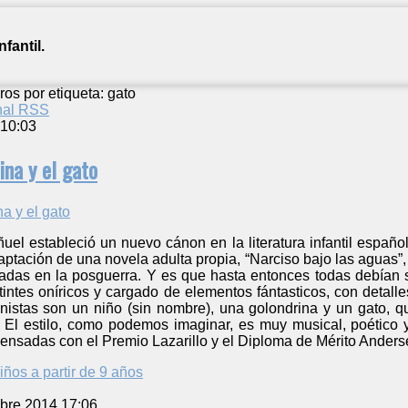
fantil.
ros por etiqueta: gato
anal RSS
 10:03
rina y el gato
ñuel estableció un nuevo cánon en la literatura infantil español
daptación de una novela adulta propia, “Narciso bajo las aguas”,
radas en la posguerra. Y es que hasta entonces todas debían 
tintes oníricos y cargado de elementos fántasticos, con detall
nistas son un niño (sin nombre), una golondrina y un gato, q
a. El estilo, como podemos imaginar, es muy musical, poético 
ensadas con el Premio Lazarillo y el Diploma de Mérito Anders
iños a partir de 9 años
bre 2014 17:06