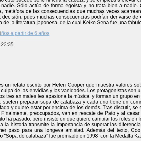
nadie. Sólo actúa de forma egoísta y no trata bien a nadie. 
a, metáfora de las consecuencias que muchas veces acarrean 
ecisión, pues muchas consecuencias podrían derivarse de el
a de la literatura japonesa, de la cual Keiko Sena fue una fabul
iños a partir de 6 años
 23:35
s un relato escrito por Helen Cooper que muestra valores so
culpa de las envidias y las vanidades. Los protagonistas son un 
s tres animales les apasiona la música, y forman un grupo en 
r, suelen preparar sopa de calabaza y cada uno tiene un come
ada y quiere estar por encima de los demás. Tras discutir, se
 Finalmente, preocupados, van en rescate de Pato y al cesa
to ha pasado, pero insiste en que quiere cambiar los roles en 
la la historia transmite la importancia de superar las diferenc
mer paso para una longeva amistad. Además del texto, Coo
ello “Sopa de calabaza” fue premiado en 1998 con la Medalla K