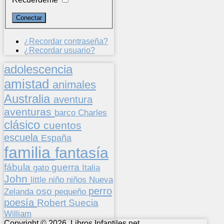
¿Recordar contraseña?
¿Recordar usuario?
adolescencia
amistad
animales
Australia
aventura
aventuras
barco
Charles
clásico
cuentos
escuela
España
familia
fantasía
fábula
guerra
gato
Italia
John
niños
little
niño
Nueva
perro
oso
pequeño
Zelanda
poesía
Suecia
Robert
William
Copyright © 2026. Libros Infantiles.net