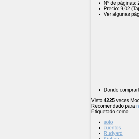
Nº de páginas:
Precio:
9,02 (Ta
Ver algunas pág
Donde comprarl
Visto
4225
veces
Mod
Recomendado para
n
Etiquetado como
solo
cuentos
Rudyard
Kipling