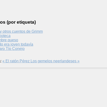
os (por etiqueta)
 y otros cuentos de Grimm
ioteca
mbre queso
o era joven todavía
aro Tío Conejo
:
« El ratón Pérez
Los gemelos neerlandeses »