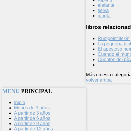
elefante
selva
jungla
libros relacionad
Rumpelstiltskin
La pequeña bibl
El apestoso ho
Cuando el mund
Cuentos del píc
Más en esta categoría
volver arriba
MENU
PRINCIPAL
Inicio
Menos de 3 años
A partir de 3 años
A partir de 6 años
A partir de 9 años
A partir de 12 años