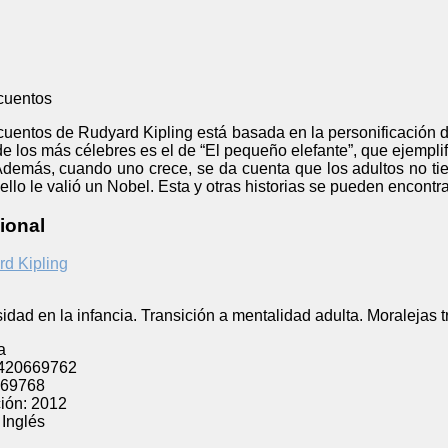
cuentos
cuentos de Rudyard Kipling está basada en la personificación d
e los más célebres es el de “El pequeño elefante”, que ejemplifi
Además, cuando uno crece, se da cuenta que los adultos no tie
ello le valió un Nobel. Esta y otras historias se pueden encontra
ional
d Kipling
idad en la infancia. Transición a mentalidad adulta. Moralejas t
a
420669762
69768
ión:
2012
Inglés
l