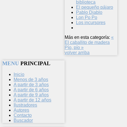
biblioteca
El pequeño pájaro
Pablo Diablo
Lon Po Po
Los incursores
Más en esta categoría:
«
El caballito de madera
Pío, pío »
volver arriba
MENU
PRINCIPAL
Inicio
Menos de 3 años
A partir de 3 años
A partir de 6 años
A partir de 9 años
A partir de 12 años
Ilustradores
Autores
Contacto
Buscador