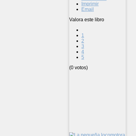
Imprimir
Email
Valora este libro
1
2
3
4
5
(0 votos)