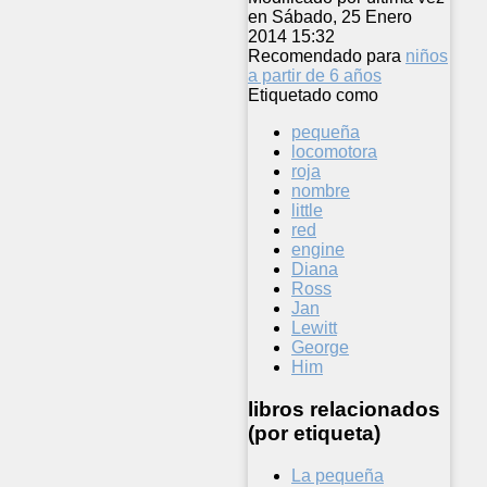
en Sábado, 25 Enero
2014 15:32
Recomendado para
niños
a partir de 6 años
Etiquetado como
pequeña
locomotora
roja
nombre
little
red
engine
Diana
Ross
Jan
Lewitt
George
Him
libros relacionados
(por etiqueta)
La pequeña