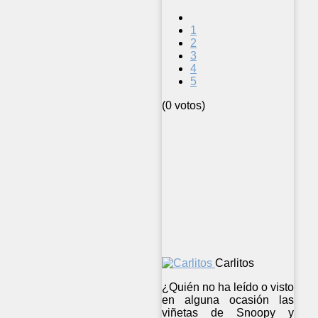
1
2
3
4
5
(0 votos)
Carlitos
¿Quién no ha leído o visto
en alguna ocasión las
viñetas de Snoopy y