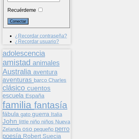
Recuérdeme
¿Recordar contraseña?
¿Recordar usuario?
adolescencia
amistad
animales
Australia
aventura
aventuras
barco
Charles
clásico
cuentos
escuela
España
familia
fantasía
fábula
guerra
gato
Italia
John
niños
little
niño
Nueva
perro
oso
pequeño
Zelanda
poesía
Suecia
Robert