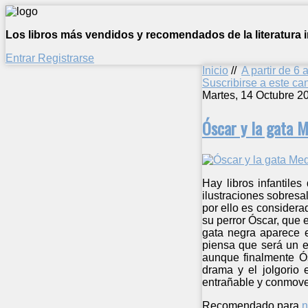
Los libros más vendidos y recomendados de la literatura in
Entrar
Registrarse
Inicio
//
A partir de 6 
Suscribirse a este c
Martes, 14 Octubre 2
Óscar y la gata 
Hay libros infantile
ilustraciones sobresa
por ello es considera
su perror Óscar, que 
gata negra aparece e
piensa que será un el
aunque finalmente Ós
drama y el jolgorio 
entrañable y conmoved
Recomendado para
n