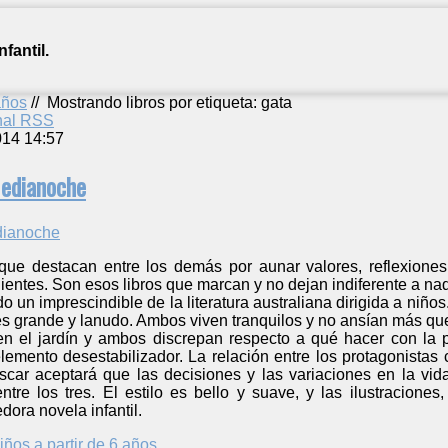
fantil.
años
//
Mostrando libros por etiqueta: gata
anal RSS
014 14:57
Medianoche
s que destacan entre los demás por aunar valores, reflexione
lientes. Son esos libros que marcan y no dejan indiferente a nad
do un imprescindible de la literatura australiana dirigida a niñ
es grande y lanudo. Ambos viven tranquilos y no ansían más que
n el jardín y ambos discrepan respecto a qué hacer con la 
emento desestabilizador. La relación entre los protagonistas c
car aceptará que las decisiones y las variaciones en la vi
entre los tres. El estilo es bello y suave, y las ilustracion
ora novela infantil.
iños a partir de 6 años