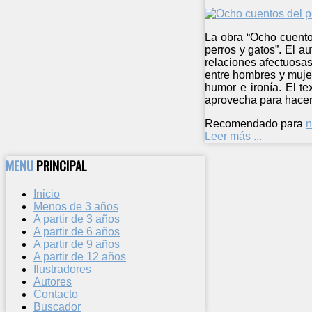
La obra “Ocho cuentos
perros y gatos”. El a
relaciones afectuosas
entre hombres y muje
humor e ironía. El t
aprovecha para hacer r
Recomendado para
n
Leer más ...
MENU
PRINCIPAL
Inicio
Menos de 3 años
A partir de 3 años
A partir de 6 años
A partir de 9 años
A partir de 12 años
Ilustradores
Autores
Contacto
Buscador