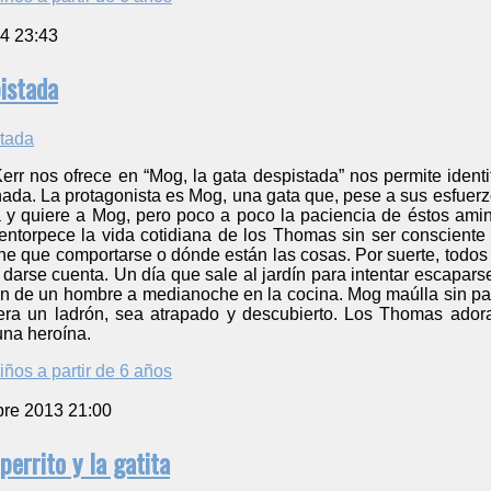
4 23:43
istada
 Kerr nos ofrece en “Mog, la gata despistada” nos permite ide
 nada. La protagonista es Mog, una gata que, pese a sus esfue
 y quiere a Mog, pero poco a poco la paciencia de éstos amino
 entorpece la vida cotidiana de los Thomas sin ser consciente
ene que comportarse o dónde están las cosas. Por suerte, todo
darse cuenta. Un día que sale al jardín para intentar escapar
ón de un hombre a medianoche en la cocina. Mog maúlla sin par
era un ladrón, sea atrapado y descubierto. Los Thomas ad
una heroína.
iños a partir de 6 años
bre 2013 21:00
perrito y la gatita