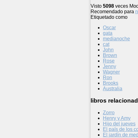
Visto
5098
veces
Mod
Recomendado para
n
Etiquetado como
Oscar
gata
medianoche
cat
John
Brown
Rose
Jenny
Wagner
Ron
Brooks
Australia
libros relacionad
Zorro
Henry y Amy
Hijo del jueves
El país de los 
El jardín de me