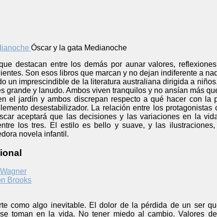
Óscar y la gata Medianoche
s que destacan entre los demás por aunar valores, reflexione
lientes. Son esos libros que marcan y no dejan indiferente a nad
do un imprescindible de la literatura australiana dirigida a niñ
es grande y lanudo. Ambos viven tranquilos y no ansían más que
n el jardín y ambos discrepan respecto a qué hacer con la 
emento desestabilizador. La relación entre los protagonistas c
car aceptará que las decisiones y las variaciones en la vi
entre los tres. El estilo es bello y suave, y las ilustracion
ora novela infantil.
ional
 Wagner
n Brooks
rte como algo inevitable. El dolor de la pérdida de un ser 
 se toman en la vida. No tener miedo al cambio. Valores 