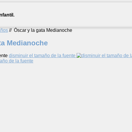
fantil.
años
//
Óscar y la gata Medianoche
ata Medianoche
ente
disminuir el tamaño de la fuente