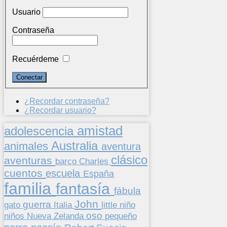
Usuario
Contraseña
Recuérdeme
¿Recordar contraseña?
¿Recordar usuario?
amistad
adolescencia
Australia
animales
aventura
clásico
aventuras
barco
Charles
cuentos
escuela
España
familia
fantasía
fábula
John
guerra
gato
Italia
little
niño
oso
niños
pequeño
Nueva Zelanda