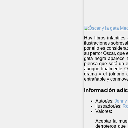
Hay libros infantile
ilustraciones sobresa
por ello es considera
su perror Óscar, que 
gata negra aparece e
piensa que será un el
aunque finalmente Ós
drama y el jolgorio 
entrañable y conmoved
Información adic
Autor/es:
Jenny
Ilustrador/es:
Ro
Valores:
Aceptar la mue
derroteros que