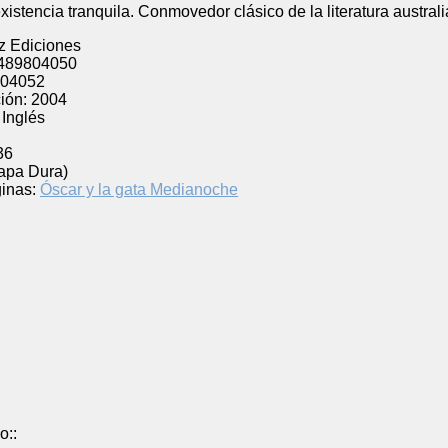
stencia tranquila. Conmovedor clásico de la literatura austral
z Ediciones
489804050
04052
ión:
2004
Inglés
l
36
Tapa Dura)
inas:
Óscar y la gata Medianoche
o::