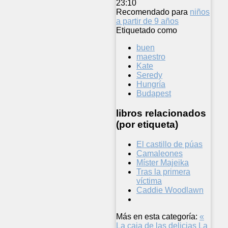
23:10
Recomendado para
niños
a partir de 9 años
Etiquetado como
buen
maestro
Kate
Seredy
Hungría
Budapest
libros relacionados
(por etiqueta)
El castillo de púas
Camaleones
Míster Majeika
Tras la primera
víctima
Caddie Woodlawn
Más en esta categoría:
«
La caja de las delicias
La