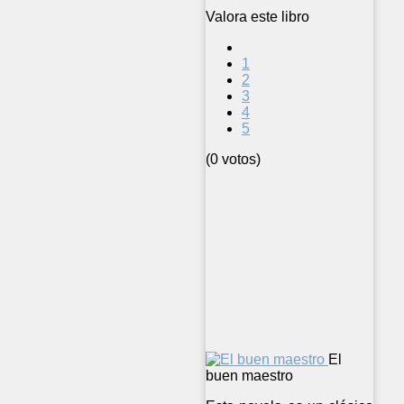
Valora este libro
1
2
3
4
5
(0 votos)
El
buen maestro