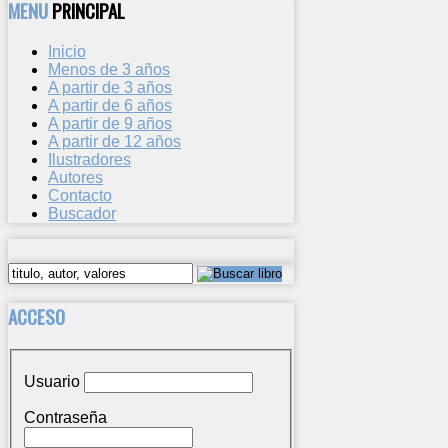
MENU
PRINCIPAL
Inicio
Menos de 3 años
A partir de 3 años
A partir de 6 años
A partir de 9 años
A partir de 12 años
Ilustradores
Autores
Contacto
Buscador
ACCESO
Usuario
Contraseña