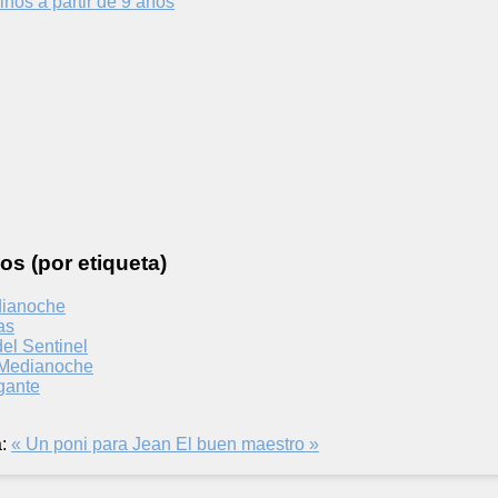
iños a partir de 9 años
os (por etiqueta)
dianoche
as
del Sentinel
a Medianoche
gante
:
« Un poni para Jean
El buen maestro »