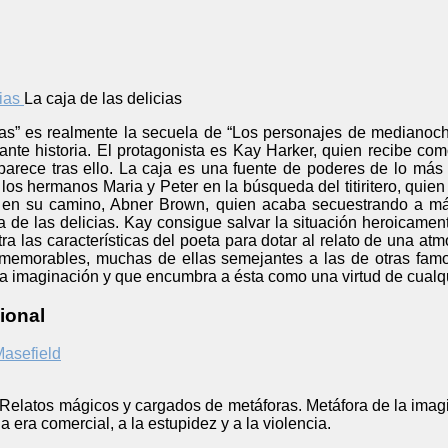
La caja de las delicias
ias” es realmente la secuela de “Los personajes de medianoche”
ante historia. El protagonista es Kay Harker, quien recibe com
esaparece tras ello. La caja es una fuente de poderes de lo má
los hermanos Maria y Peter en la búsqueda del titiritero, quie
en su camino, Abner Brown, quien acaba secuestrando a má
ja de las delicias. Kay consigue salvar la situación heroicame
a las características del poeta para dotar al relato de una at
memorables, muchas de ellas semejantes a las de otras famosa
la imaginación y que encumbra a ésta como una virtud de cualqu
ional
asefield
Relatos mágicos y cargados de metáforas. Metáfora de la imagina
 era comercial, a la estupidez y a la violencia.