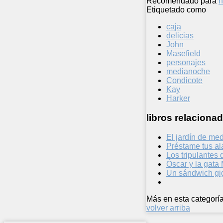
Recomendado para
n
Etiquetado como
caja
delicias
John
Masefield
personajes
medianoche
Condicote
Kay
Harker
libros relacionad
El jardín de me
Préstame tus al
Los tripulantes 
Óscar y la gat
Un sándwich gi
Más en esta categoría
volver arriba