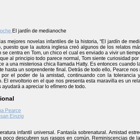
El jardín de medianoche
s mejores novelas infantiles de la historia, “El jardín de me
o, puesto que la autora inglesa creó algunos de los relatos m
n se centra en Tom, un chico el cual es enviado a vivir un tiem
que al principio todo parece normal, Tom siente curiosidad po
ce a una misteriosa chica llamada Hatty. Es entonces cuando la
te hasta un sorprendente final. Detrás de todo ello, Pearce no
por el poder de la amistad, continuando con la tolerancia 
. El envoltorio en el que nos presenta esta maravilla es un re
s ayudará a apreciar lo efímero de todo.
ional
pa Pearce
san Einzig
iteratura infantil universal. Fantasía sobrenatural. Amistad e
 poco descubren sus rasgos en común. Reminiscencias de la i