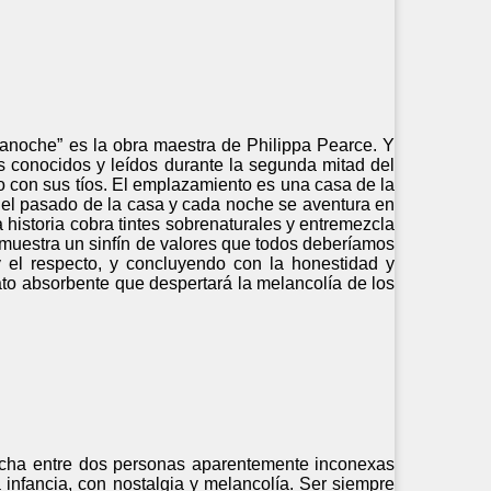
dianoche” es la obra maestra de Philippa Pearce. Y
ás conocidos y leídos durante la segunda mitad del
po con sus tíos. El emplazamiento es una casa de la
r el pasado de la casa y cada noche se aventura en
 historia cobra tintes sobrenaturales y entremezcla
s muestra un sinfín de valores que todos deberíamos
y el respecto, y concluyendo con la honestidad y
lato absorbente que despertará la melancolía de los
strecha entre dos personas aparentemente inconexas
nfancia, con nostalgia y melancolía. Ser siempre