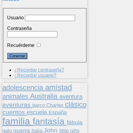
Usuario
Contraseña
Recuérdeme
¿Recordar contraseña?
¿Recordar usuario?
amistad
adolescencia
Australia
animales
aventura
clásico
aventuras
barco
Charles
cuentos
escuela
España
familia
fantasía
fábula
John
guerra
gato
Italia
little
niño