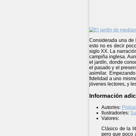
Considerada una de la
esto no es decir poc
siglo XX. La narració
campiña inglesa. Aun
el jardín, donde cono
el pasado y el presen
asimilar. Empezando 
fidelidad a uno mismo
jóvenes lectores, y le
Información adic
Autor/es:
Philip
Ilustrador/es:
Su
Valores:
Clásico de la l
pero que poco a