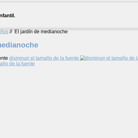
fantil.
años
//
El jardín de medianoche
 medianoche
ente
disminuir el tamaño de la fuente