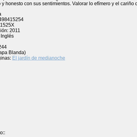
 y honesto con sus sentimientos. Valorar lo efímero y el cariño
a
498415254
41525X
ión:
2011
Inglés
l
244
Tapa Blanda)
inas:
El jardín de medianoche
o::