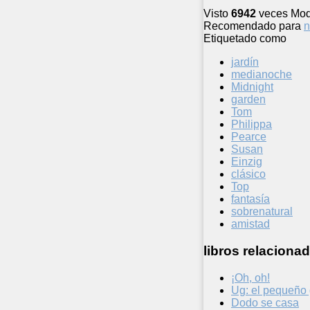
Visto
6942
veces
Mod
Recomendado para
n
Etiquetado como
jardín
medianoche
Midnight
garden
Tom
Philippa
Pearce
Susan
Einzig
clásico
Top
fantasía
sobrenatural
amistad
libros relacionad
¡Oh, oh!
Ug: el pequeño 
Dodo se casa