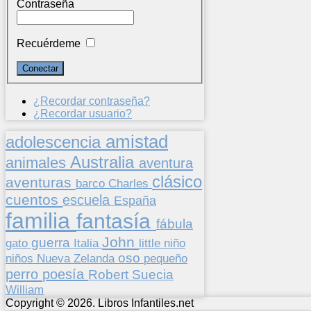
Contraseña
Recuérdeme
¿Recordar contraseña?
¿Recordar usuario?
amistad
adolescencia
Australia
animales
aventura
clásico
aventuras
barco
Charles
cuentos
escuela
España
familia
fantasía
fábula
John
guerra
gato
Italia
little
niño
oso
niños
pequeño
Nueva Zelanda
perro
poesía
Suecia
Robert
William
Copyright © 2026. Libros Infantiles.net