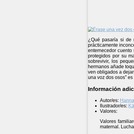
¿Qué pasaría si de
prácticamente inconc
enternecedor cuento 
protegidos por su m
sobrevivir, los pequ
hermanos añade toque
ven obligados a dejar
una voz dos osos” es
Información adic
Autor/es:
Hanna
Ilustrador/es:
Kä
Valores:
Valores familia
maternal. Lucha 