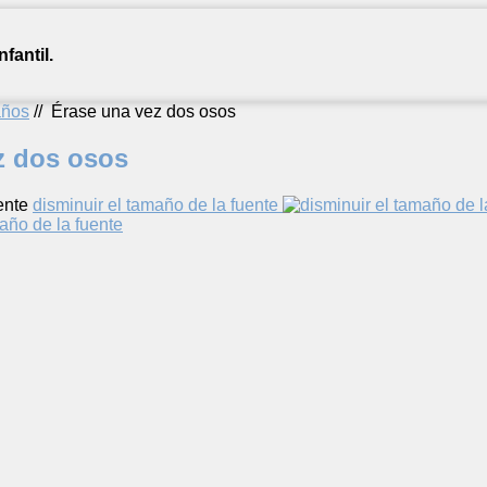
fantil.
años
//
Érase una vez dos osos
z dos osos
ente
disminuir el tamaño de la fuente