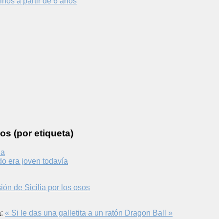
iños a partir de 6 años
os (por etiqueta)
da
o era joven todavía
ón de Sicilia por los osos
:
« Si le das una galletita a un ratón
Dragon Ball »