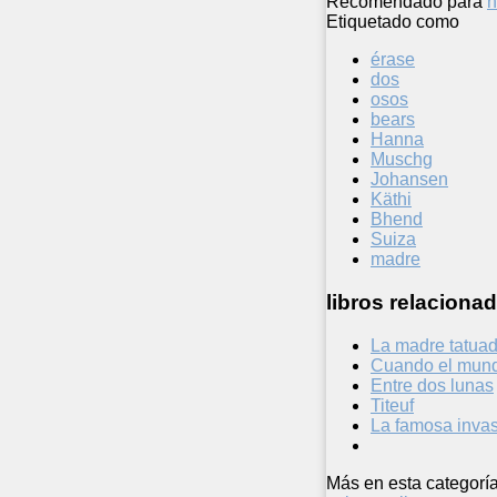
Recomendado para
n
Etiquetado como
érase
dos
osos
bears
Hanna
Muschg
Johansen
Käthi
Bhend
Suiza
madre
libros relacionad
La madre tatua
Cuando el mund
Entre dos lunas
Titeuf
La famosa invasi
Más en esta categoría