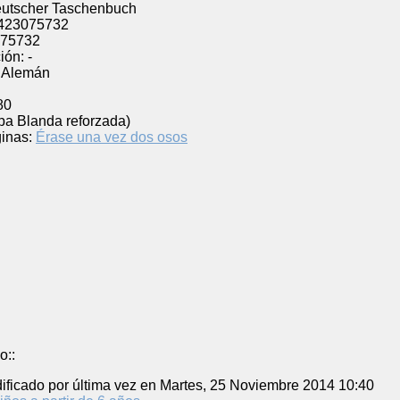
eutscher Taschenbuch
423075732
75732
ión:
-
Alemán
80
pa Blanda reforzada)
inas:
Érase una vez dos osos
o::
ificado por última vez en Martes, 25 Noviembre 2014 10:40