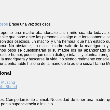
Érase una vez dos osos
 repente una madre abandonase a un niño cuando todavía 
ebile que pase entre las personas, es algo que forzosamente s
son dos oseznos, un macho y una hembra, que han estado dur
amá. No obstante, un día su madre sale de la madriguera y
eños osos se cuestionarán si su madre los ha abandonado o 
s de humor, puesto que es un diálogo infantil y plantean preg
 la madriguera y buscarse la vida, no siendo realmente conscie
 una entrañable historia de la mano de la autora suiza Hanna M
ional
 Muschg
thi Bhend
res. Comportamiento animal. Necesidad de tener una madre qu
por la supervivencia e instinto.