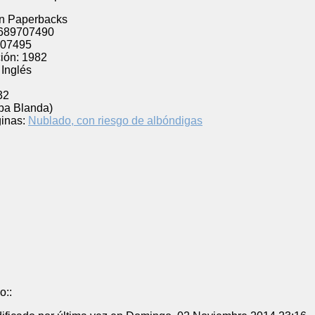
n Paperbacks
689707490
07495
ión:
1982
Inglés
32
pa Blanda)
inas:
Nublado, con riesgo de albóndigas
o::