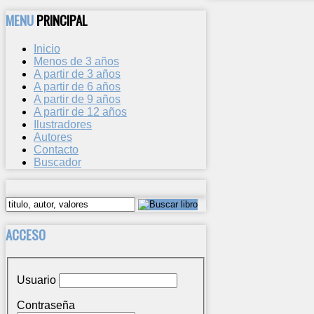
MENU
PRINCIPAL
Inicio
Menos de 3 años
A partir de 3 años
A partir de 6 años
A partir de 9 años
A partir de 12 años
Ilustradores
Autores
Contacto
Buscador
ACCESO
Usuario
Contraseña