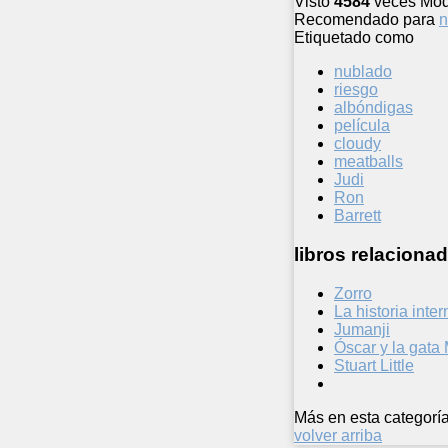
Visto
4584
veces
Mod
Recomendado para
n
Etiquetado como
nublado
riesgo
albóndigas
película
cloudy
meatballs
Judi
Ron
Barrett
libros relacionad
Zorro
La historia inte
Jumanji
Óscar y la gat
Stuart Little
Más en esta categoría
volver arriba