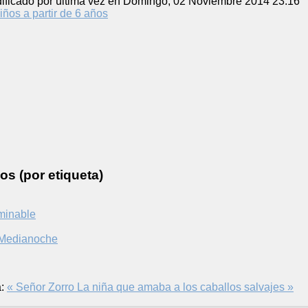
ificado por última vez en Domingo, 02 Noviembre 2014 23:16
iños a partir de 6 años
os (por etiqueta)
rminable
a Medianoche
:
« Señor Zorro
La niña que amaba a los caballos salvajes »