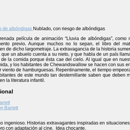
Nublado, con riesgo de albóndigas
renada película de animación “Lluvia de albóndigas”, como mu
uento previo. Aunque muchos no lo sepan, el libro del matr
gen de dicho largometraje. La extravagancia de la historia sumer
a que un abuelo cuenta a su nieto, y que habla de un país ll
de la comida porque ésta cae del cielo. Al igual que en nuest
ida, y los habitantes de Chewandswallow se hacen con sus en
ar viento de hamburguesas. Repentinamente, el tiempo empeora 
bitantes de este mundo tan desternillante saben que deben mig
n la literatura infantil.
ional
arrett
n Barrett
co ingenioso. Historias extravagantes inspiradas en situaciones
ibro con adaptación al cine. Idea chocante.