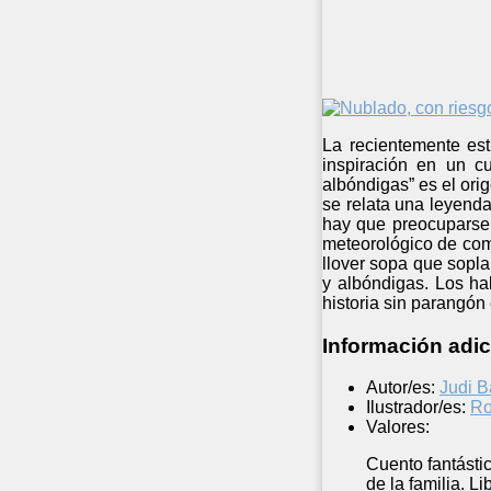
La recientemente est
inspiración en un c
albóndigas” es el ori
se relata una leyend
hay que preocuparse 
meteorológico de com
llover sopa que sopl
y albóndigas. Los ha
historia sin parangón e
Información adic
Autor/es:
Judi B
Ilustrador/es:
Ro
Valores:
Cuento fantásti
de la familia. L